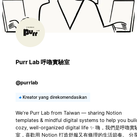
Purr Lab 呼嚕實驗室
@purrlab
Kreator yang direkomendasikan
We're Purr Lab from Taiwan — sharing Notion
templates & mindful digital systems to help you buil
cozy, well-organized digital life ✨ 嗨，我們是呼嚕實
室，喜歡用 Notion 打造舒服又有條理的生活節奏。 分