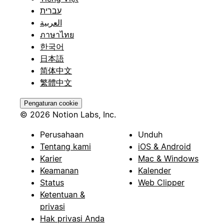
עברית
العربية
ภาษาไทย
한국어
日本語
简体中文
繁體中文
Pengaturan cookie
© 2026 Notion Labs, Inc.
Perusahaan
Unduh
Tentang kami
iOS & Android
Karier
Mac & Windows
Keamanan
Kalender
Status
Web Clipper
Ketentuan &
privasi
Hak privasi Anda