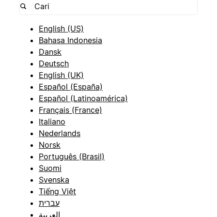
English (US)
Bahasa Indonesia
Dansk
Deutsch
English (UK)
Español (España)
Español (Latinoamérica)
Français (France)
Italiano
Nederlands
Norsk
Português (Brasil)
Suomi
Svenska
Tiếng Việt
עברית
العربية