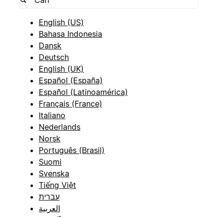
English (US)
Bahasa Indonesia
Dansk
Deutsch
English (UK)
Español (España)
Español (Latinoamérica)
Français (France)
Italiano
Nederlands
Norsk
Português (Brasil)
Suomi
Svenska
Tiếng Việt
עברית
العربية