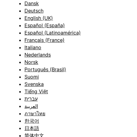
Dansk
Deutsch
English (UK)
Español (España)
Español (Latinoamérica)
Français (France)
Italiano
Nederlands
Norsk
Português (Brasil)
Suomi
Svenska
Tiếng Việt
עברית
العربية
ภาษาไทย
한국어
日本語
简体中文