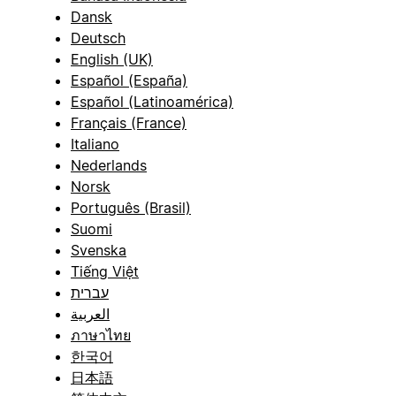
Dansk
Deutsch
English (UK)
Español (España)
Español (Latinoamérica)
Français (France)
Italiano
Nederlands
Norsk
Português (Brasil)
Suomi
Svenska
Tiếng Việt
עברית
العربية
ภาษาไทย
한국어
日本語