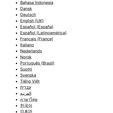
Bahasa Indonesia
Dansk
Deutsch
English (UK)
Español (España)
Español (Latinoamérica)
Français (France)
Italiano
Nederlands
Norsk
Português (Brasil)
Suomi
Svenska
Tiếng Việt
עברית
العربية
ภาษาไทย
한국어
日本語