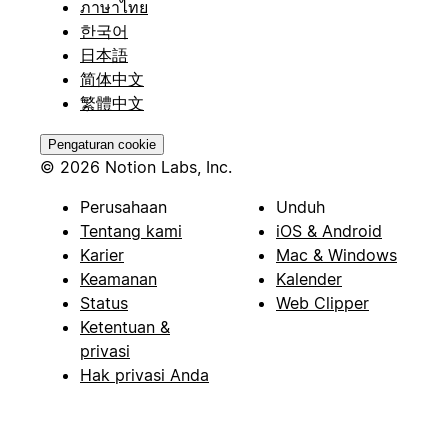
ภาษาไทย
한국어
日本語
简体中文
繁體中文
Pengaturan cookie
© 2026 Notion Labs, Inc.
Perusahaan
Unduh
Tentang kami
iOS & Android
Karier
Mac & Windows
Keamanan
Kalender
Status
Web Clipper
Ketentuan &
privasi
Hak privasi Anda