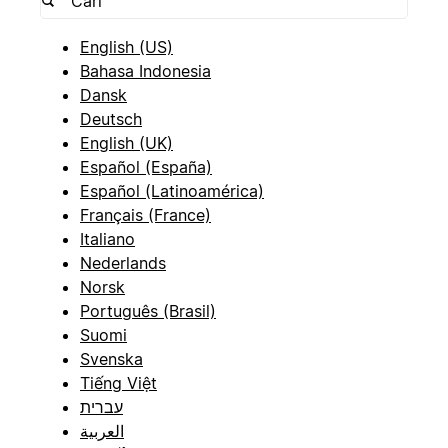
English (US)
Bahasa Indonesia
Dansk
Deutsch
English (UK)
Español (España)
Español (Latinoamérica)
Français (France)
Italiano
Nederlands
Norsk
Português (Brasil)
Suomi
Svenska
Tiếng Việt
עברית
العربية