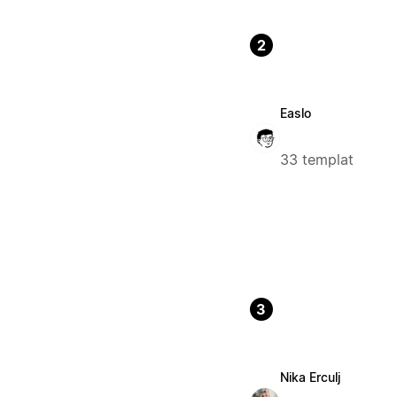
2
Easlo
33 templat
3
Nika Erculj