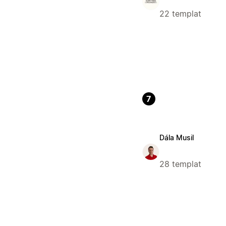
22 templat
7
Dála Musil
28 templat