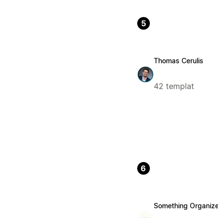
5
Thomas Cerulis
42 templat
6
Something Organiz