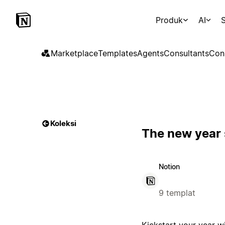
Produk
AI
S
Marketplace
Templates
Agents
Consultants
Con
Koleksi
The new year 
Notion
9 templat
Kickstart your year w