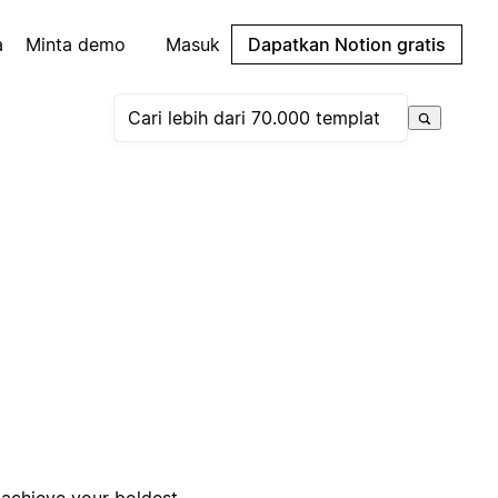
a
Minta demo
Masuk
Dapatkan Notion gratis
 achieve your boldest