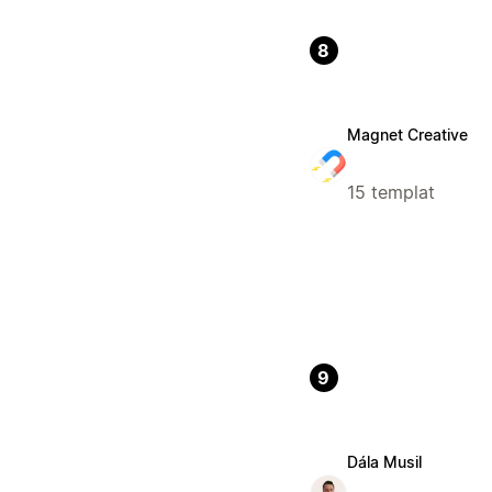
8
Magnet Creative
15 templat
9
Dála Musil