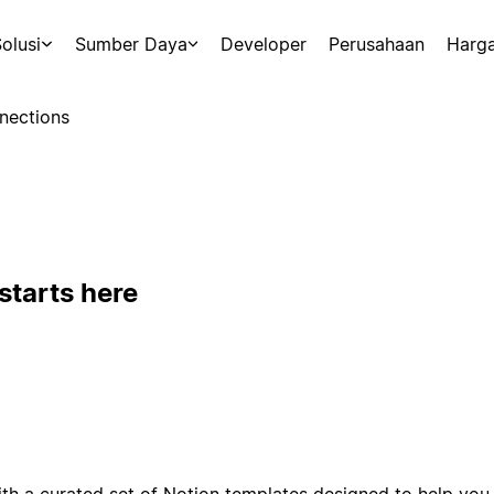
olusi
Sumber Daya
Developer
Perusahaan
Harg
nections
starts here
ith a curated set of Notion templates designed to help you