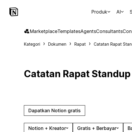
Produk
AI
S
Marketplace
Templates
Agents
Consultants
Con
Kategori
Dokumen
Rapat
Catatan Rapat Sta
Catatan Rapat Standup
Dapatkan Notion gratis
Notion + Kreator
Gratis + Berbayar
B