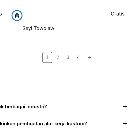
s
Gratis
Seyi Towolawi
1
2
3
4
→
 berbagai industri?
inkan pembuatan alur kerja kustom?