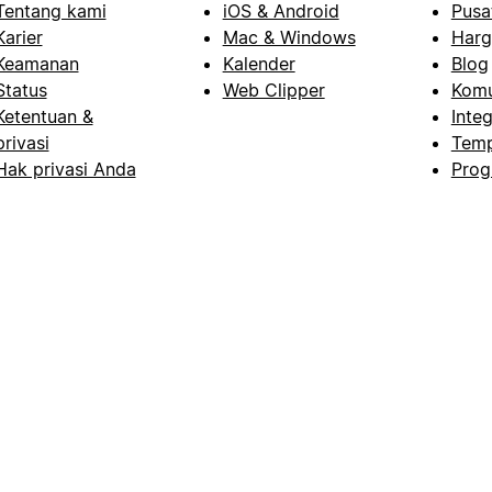
Tentang kami
iOS & Android
Pusa
Karier
Mac & Windows
Harg
Keamanan
Kalender
Blog
Status
Web Clipper
Komu
Ketentuan &
Integ
privasi
Temp
Hak privasi Anda
Prog