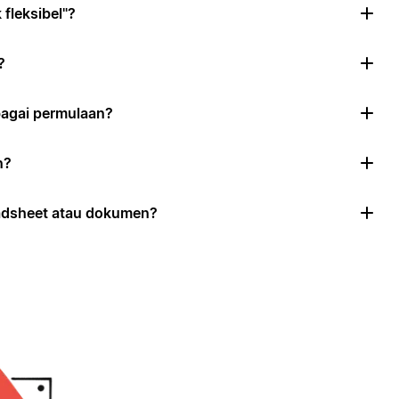
fleksibel"?
?
agai permulaan?
n?
eadsheet atau dokumen?