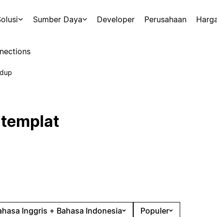
olusi
Sumber Daya
Developer
Perusahaan
Harg
nections
ndup
 templat
ahasa Inggris + Bahasa Indonesia
Populer