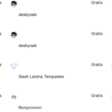
s
Gratis
desbyseb
s
Gratis
desbyseb
s
Gratis
Slash Laisina Tempalate
s
Gratis
Roniyronron