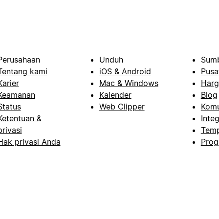
Perusahaan
Unduh
Sumb
Tentang kami
iOS & Android
Pusa
Karier
Mac & Windows
Harg
Keamanan
Kalender
Blog
Status
Web Clipper
Komu
Ketentuan &
Integ
privasi
Temp
Hak privasi Anda
Prog