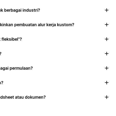
 berbagai industri?
inkan pembuatan alur kerja kustom?
fleksibel"?
?
agai permulaan?
n?
eadsheet atau dokumen?