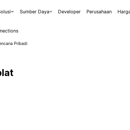
olusi
Sumber Daya
Developer
Perusahaan
Harg
nections
encana Pribadi
lat