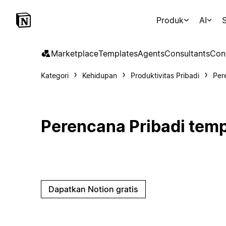
Produk
AI
S
Marketplace
Templates
Agents
Consultants
Con
Kategori
Kehidupan
Produktivitas Pribadi
Per
Perencana Pribadi temp
Dapatkan Notion gratis