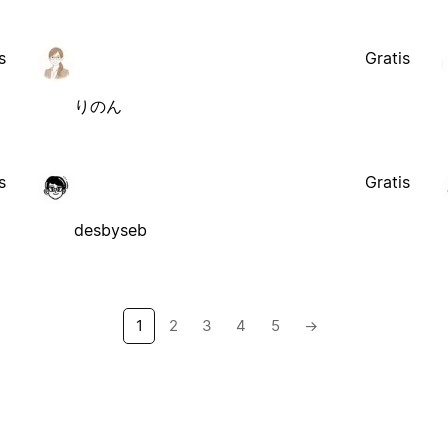
s
Gratis
りのん
s
Gratis
desbyseb
1
2
3
4
5
→