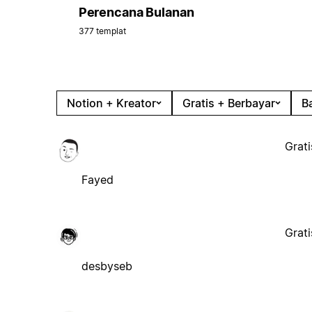
Perencana Bulanan
377 templat
Notion + Kreator
Gratis + Berbayar
B
Grati
Fayed
Grati
desbyseb