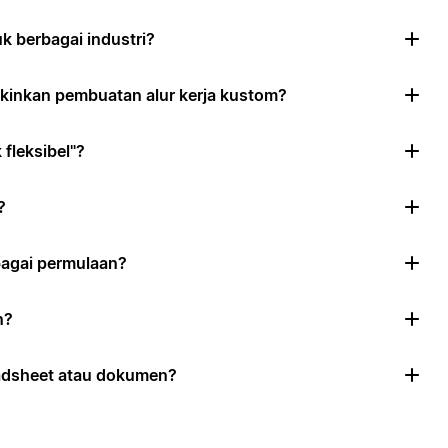
 berbagai industri?
inkan pembuatan alur kerja kustom?
fleksibel"?
?
agai permulaan?
n?
eadsheet atau dokumen?