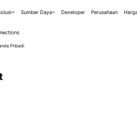
olusi
Sumber Daya
Developer
Perusahaan
Harg
nections
anda Pribadi
t