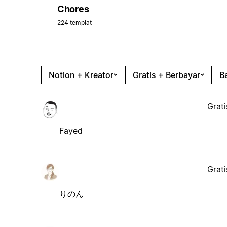
Chores
224 templat
Notion + Kreator
Gratis + Berbayar
B
Grati
Fayed
Grati
りのん