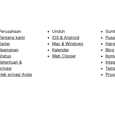
Perusahaan
Unduh
Sumb
Tentang kami
iOS & Android
Pusa
Karier
Mac & Windows
Harg
Keamanan
Kalender
Blog
Status
Web Clipper
Komu
Ketentuan &
Integ
privasi
Temp
Hak privasi Anda
Prog