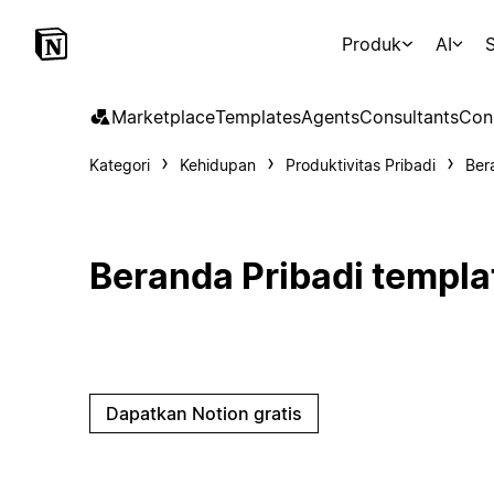
Produk
AI
S
Marketplace
Templates
Agents
Consultants
Con
Kategori
Kehidupan
Produktivitas Pribadi
Ber
Beranda Pribadi templa
Dapatkan Notion gratis