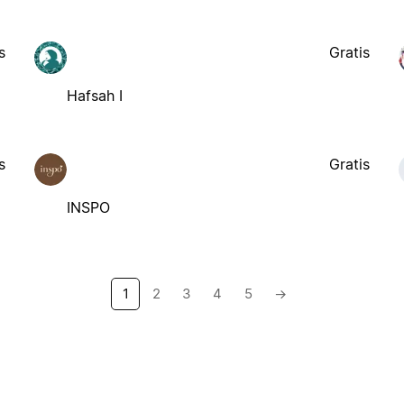
s
Gratis
Hafsah I
s
Gratis
INSPO
1
2
3
4
5
→