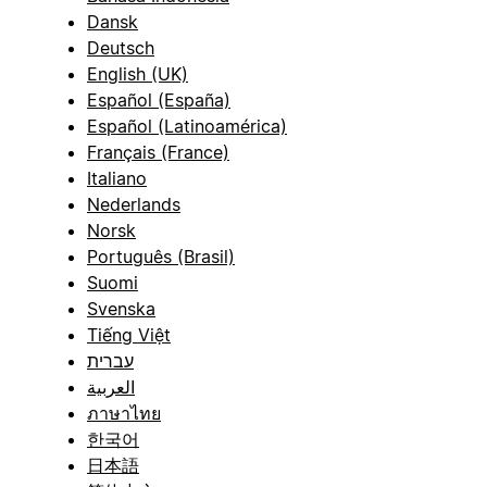
Dansk
Deutsch
English (UK)
Español (España)
Español (Latinoamérica)
Français (France)
Italiano
Nederlands
Norsk
Português (Brasil)
Suomi
Svenska
Tiếng Việt
עברית
العربية
ภาษาไทย
한국어
日本語