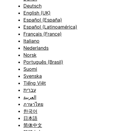
Deutsch
English (UK)
Español (España)
Español (Latinoamérica)
Français (France)
Italiano
Nederlands
Norsk
Português (Brasil)
Suomi
Svenska
Tiếng Việt
עברית
العربية
ภาษาไทย
한국어
日本語
简体中文