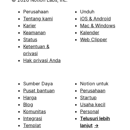
© 2026 Notion Labs, Inc.
Perusahaan
Unduh
Tentang kami
iOS & Android
Karier
Mac & Windows
Keamanan
Kalender
Status
Web Clipper
Ketentuan &
privasi
Hak privasi Anda
Sumber Daya
Notion untuk
Pusat bantuan
Perusahaan
Harga
Startup
Blog
Usaha kecil
Komunitas
Personal
Integrasi
Telusuri lebih
Templat
lanjut
→