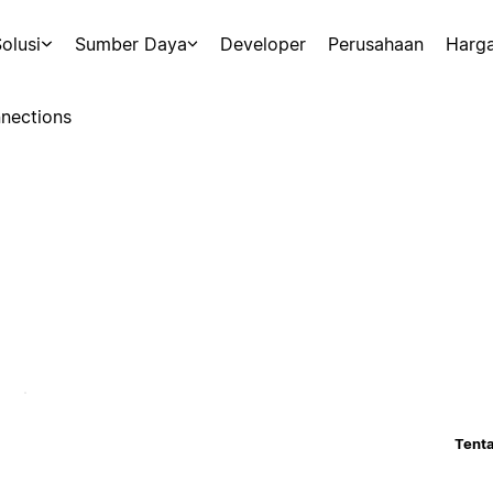
olusi
Sumber Daya
Developer
Perusahaan
Harg
nections
Tenta