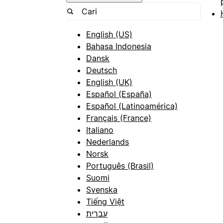
English (US)
Bahasa Indonesia
Dansk
Deutsch
English (UK)
Español (España)
Español (Latinoamérica)
Français (France)
Italiano
Nederlands
Norsk
Português (Brasil)
Suomi
Svenska
Tiếng Việt
עברית