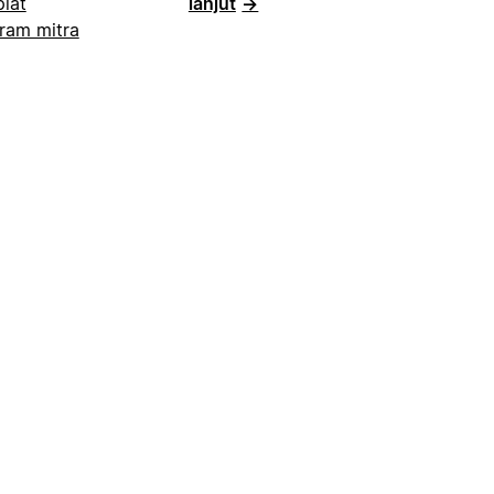
lat
lanjut
→
ram mitra