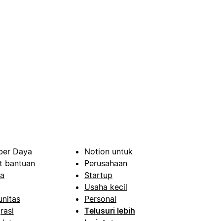
er Daya
Notion untuk
t bantuan
Perusahaan
a
Startup
Usaha kecil
nitas
Personal
rasi
Telusuri lebih