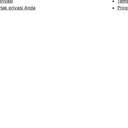
privasi
Temp
Hak privasi Anda
Prog