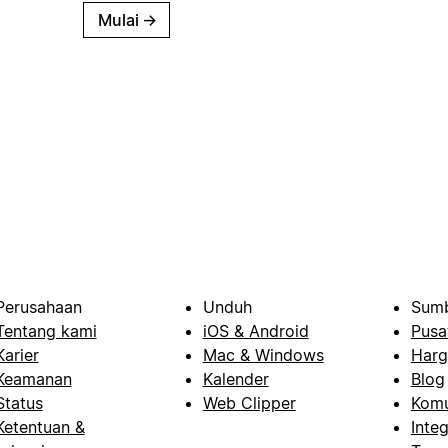
Mulai
→
Perusahaan
Unduh
Sumb
Tentang kami
iOS & Android
Pusa
Karier
Mac & Windows
Harg
Keamanan
Kalender
Blog
Status
Web Clipper
Komu
Ketentuan &
Integ