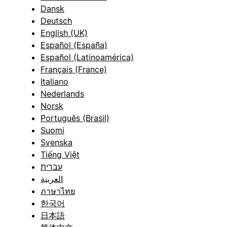
Dansk
Deutsch
English (UK)
Español (España)
Español (Latinoamérica)
Français (France)
Italiano
Nederlands
Norsk
Português (Brasil)
Suomi
Svenska
Tiếng Việt
עברית
العربية
ภาษาไทย
한국어
日本語