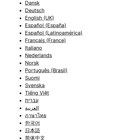
Dansk
Deutsch
English (UK)
Español (España)
Español (Latinoamérica)
Français (France)
Italiano
Nederlands
Norsk
Português (Brasil)
Suomi
Svenska
Tiếng Việt
עברית
العربية
ภาษาไทย
한국어
日本語
简体中文