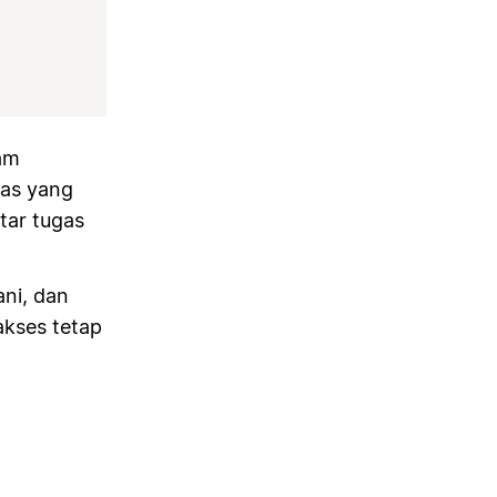
am
gas yang
tar tugas
ni, dan
akses tetap