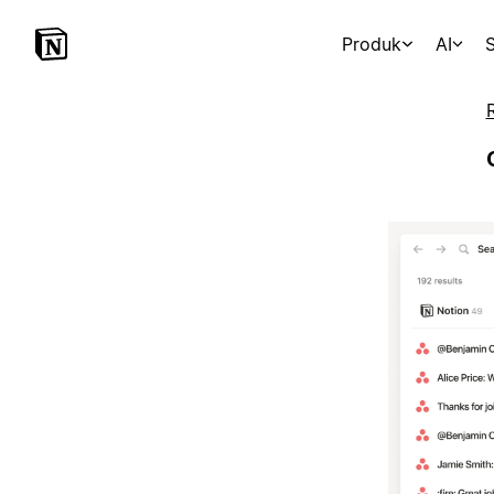
Produk
AI
S
R