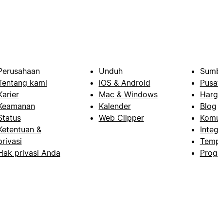
Perusahaan
Unduh
Sumb
Tentang kami
iOS & Android
Pusa
Karier
Mac & Windows
Harg
Keamanan
Kalender
Blog
Status
Web Clipper
Komu
Ketentuan &
Integ
privasi
Temp
Hak privasi Anda
Prog