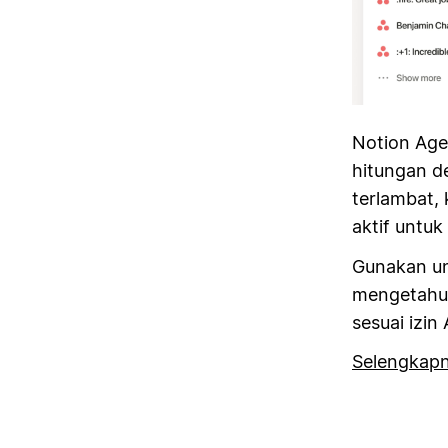
Notion Age
hitungan d
terlambat,
aktif untu
Gunakan un
mengetahui 
sesuai izin
Selengkap