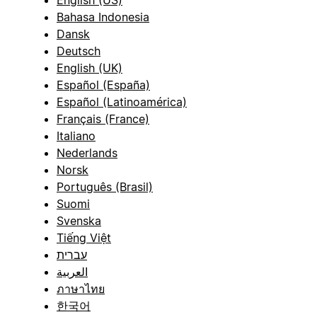
Bahasa Indonesia
Dansk
Deutsch
English (UK)
Español (España)
Español (Latinoamérica)
Français (France)
Italiano
Nederlands
Norsk
Português (Brasil)
Suomi
Svenska
Tiếng Việt
עברית
العربية
ภาษาไทย
한국어