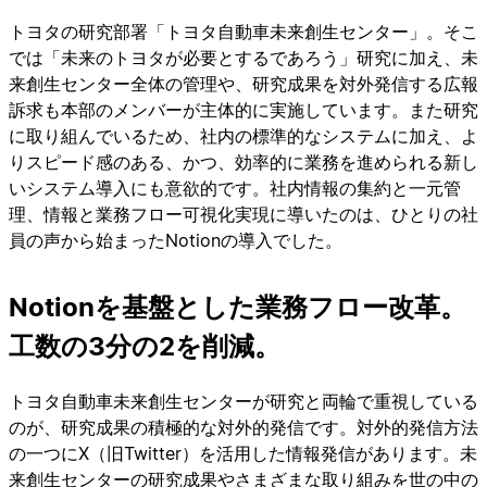
トヨタの研究部署「トヨタ自動車未来創生センター」。そこ
では「未来のトヨタが必要とするであろう」研究に加え、未
来創生センター全体の管理や、研究成果を対外発信する広報
訴求も本部のメンバーが主体的に実施しています。また研究
に取り組んでいるため、社内の標準的なシステムに加え、よ
りスピード感のある、かつ、効率的に業務を進められる新し
いシステム導入にも意欲的です。社内情報の集約と一元管
理、情報と業務フロー可視化実現に導いたのは、ひとりの社
員の声から始まったNotionの導入でした。
Notionを基盤とした業務フロー改革。
工数の3分の2を削減。
トヨタ自動車未来創生センターが研究と両輪で重視している
のが、研究成果の積極的な対外的発信です。対外的発信方法
の一つにX（旧Twitter）を活用した情報発信があります。未
来創生センターの研究成果やさまざまな取り組みを世の中の