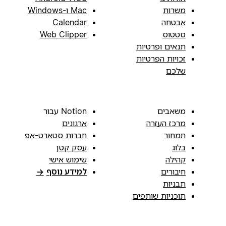
משרות
Mac ו-Windows
אבטחה
Calendar
סטטוס
Web Clipper
תנאים ופרטיות
זכויות הפרטיות
שלכם
משאבים
Notion עבור
מרכז העזרה
ארגונים
תמחור
חברות סטארט-אפ
בלוג
עסק קטן
קהילה
שימוש אישי
חיבורים
למידע נוסף
→
תבניות
תוכניות שותפים