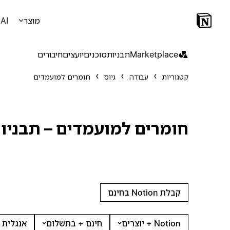
מוצר
AI
Marketplace
תבניות
סוכנים
יועצים
חיבורים
קטגוריות
עבודה
גיוס
חומרים למועמדים
חומרים למועמדים – תבניו
קבלת Notion בחינם
Notion + יוצרים
חינם + בתשלום
אנגלית 