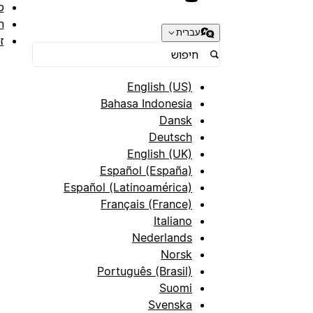
ס
ת
עברית
ז
English (US)
Bahasa Indonesia
Dansk
Deutsch
English (UK)
Español (España)
Español (Latinoamérica)
Français (France)
Italiano
Nederlands
Norsk
Português (Brasil)
Suomi
Svenska