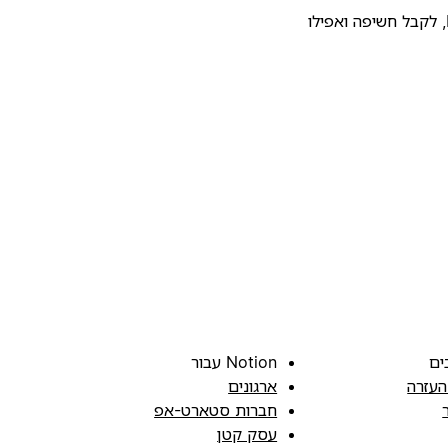
להעלות את התבנית שלכם לגלריית התבניות של Notion, לקבל חשיפה ואפילו
ים
Notion עבור
העזרה
ארגונים
חברות סטארט-אפ
עסק קטן