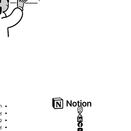
ה
א
מ
א