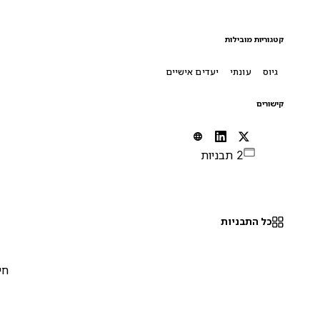
קטגוריות מובילות
גיוס
עונתי
יעדים אישיים
קישורים
2 תבניות
כל התבניות
חינם
0