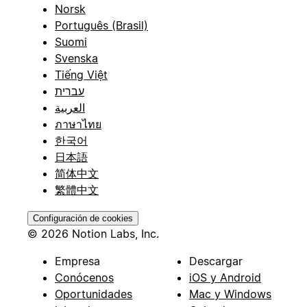
Norsk
Português (Brasil)
Suomi
Svenska
Tiếng Việt
עברית
العربية
ภาษาไทย
한국어
日本語
简体中文
繁體中文
Configuración de cookies
© 2026 Notion Labs, Inc.
Empresa
Descargar
Conócenos
iOS y Android
Oportunidades
Mac y Windows