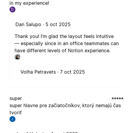
in my experience!
D
Dan Salupo ·
5 oct 2025
Thank you! I’m glad the layout feels intuitive
— especially since in an office teammates can
have different levels of Notion experience.
Volha Petravets ·
7 oct 2025
super
super hlavne pre začiatočníkov, ktorý nemajú čas
tvoriť
J