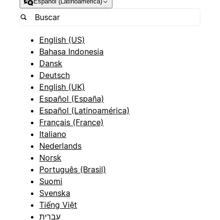
Español (Latinoamérica)
English (US)
Bahasa Indonesia
Dansk
Deutsch
English (UK)
Español (España)
Español (Latinoamérica)
Français (France)
Italiano
Nederlands
Norsk
Português (Brasil)
Suomi
Svenska
Tiếng Việt
עברית