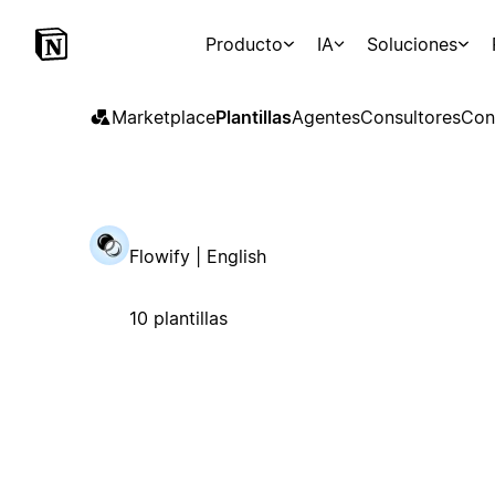
Producto
IA
Soluciones
Marketplace
Plantillas
Agentes
Consultores
Con
Flowify | English
10 plantillas