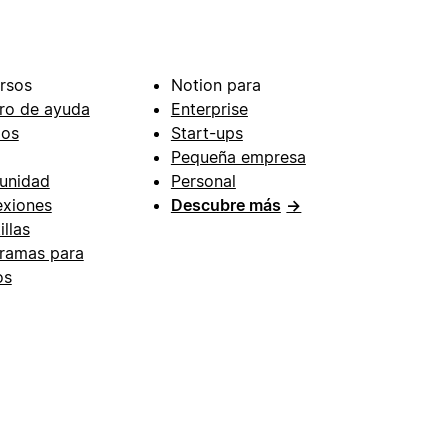
rsos
Notion para
ro de ayuda
Enterprise
ios
Start-ups
Pequeña empresa
unidad
Personal
xiones
Descubre más
→
illas
ramas para
os