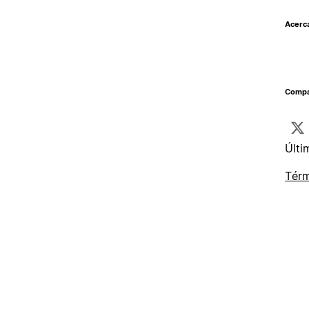
Acerc
Compar
Últi
Térm