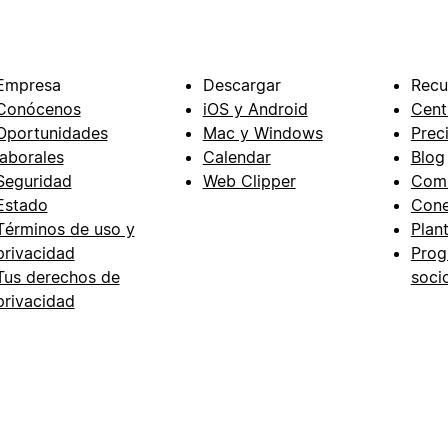
Empresa
Descargar
Recu
Conócenos
iOS y Android
Cent
Oportunidades
Mac y Windows
Prec
laborales
Calendar
Blog
Seguridad
Web Clipper
Com
Estado
Cone
Términos de uso y
Plant
privacidad
Prog
Tus derechos de
soci
privacidad