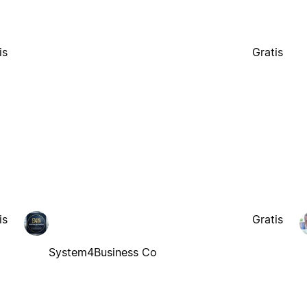
is
Gratis
is
Gratis
System4Business Co