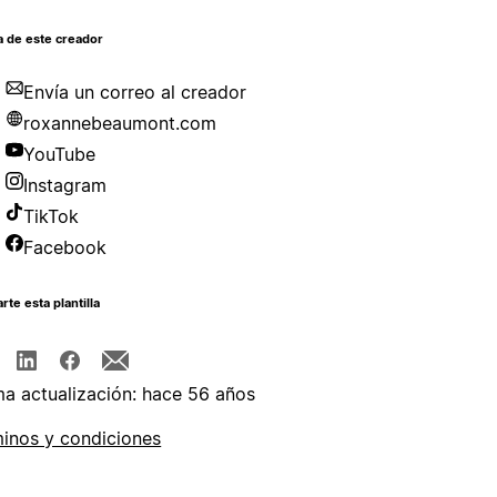
a de este creador
Envía un correo al creador
roxannebeaumont.com
YouTube
Instagram
TikTok
Facebook
te esta plantilla
ma actualización: hace 56 años
inos y condiciones