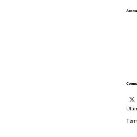
Acerc
Compar
Últi
Térm