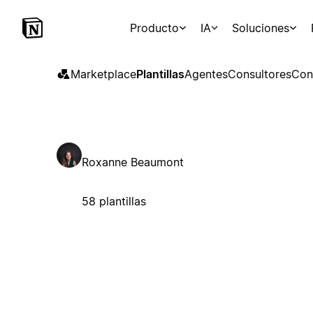
Producto
IA
Soluciones
Marketplace
Plantillas
Agentes
Consultores
Con
Roxanne Beaumont
58 plantillas