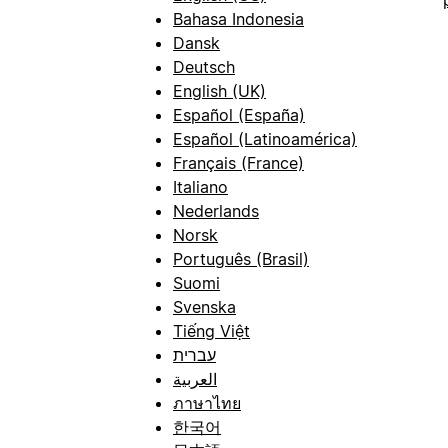
Bahasa Indonesia
Dansk
Deutsch
English (UK)
Español (España)
Español (Latinoamérica)
Français (France)
Italiano
Nederlands
Norsk
Português (Brasil)
Suomi
Svenska
Tiếng Việt
עברית
العربية
ภาษาไทย
한국어