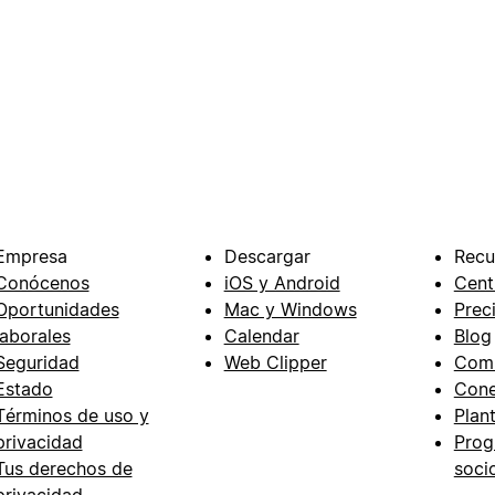
Empresa
Descargar
Recu
Conócenos
iOS y Android
Cent
Oportunidades
Mac y Windows
Prec
laborales
Calendar
Blog
Seguridad
Web Clipper
Com
Estado
Cone
Términos de uso y
Plant
privacidad
Prog
Tus derechos de
soci