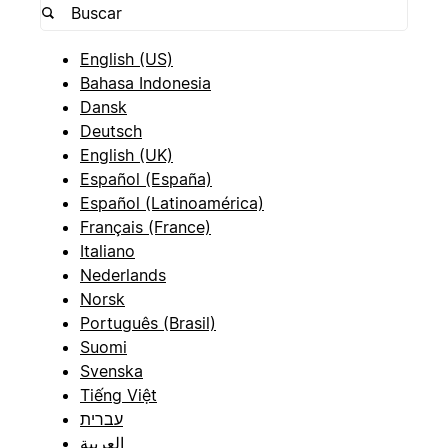
English (US)
Bahasa Indonesia
Dansk
Deutsch
English (UK)
Español (España)
Español (Latinoamérica)
Français (France)
Italiano
Nederlands
Norsk
Português (Brasil)
Suomi
Svenska
Tiếng Việt
עברית
العربية