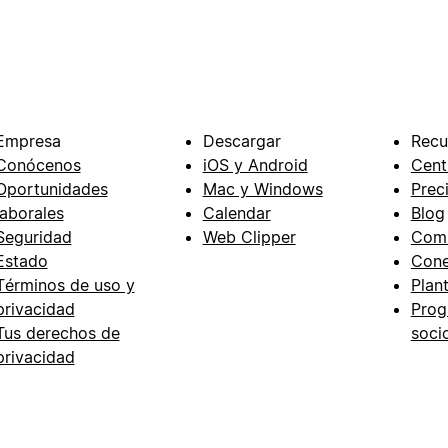
Empresa
Descargar
Recu
Conócenos
iOS y Android
Cent
Oportunidades
Mac y Windows
Prec
laborales
Calendar
Blog
Seguridad
Web Clipper
Com
Estado
Cone
Términos de uso y
Plant
privacidad
Prog
Tus derechos de
soci
privacidad