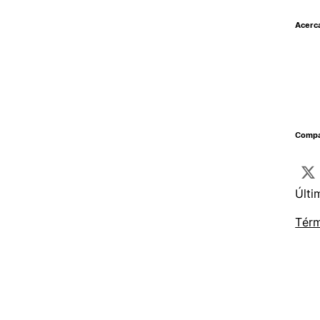
Acerc
Compar
Últi
Térm