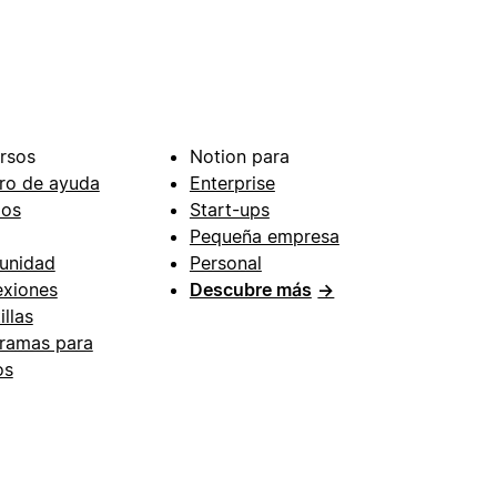
rsos
Notion para
ro de ayuda
Enterprise
ios
Start-ups
Pequeña empresa
unidad
Personal
xiones
Descubre más
→
illas
ramas para
os