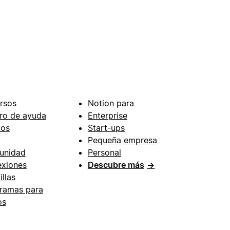
rsos
Notion para
ro de ayuda
Enterprise
ios
Start-ups
Pequeña empresa
unidad
Personal
xiones
Descubre más
→
illas
ramas para
os