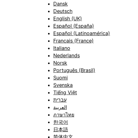
Dansk
Deutsch
English (UK)
Español (España)
Español (Latinoamérica)
Français (France)
Italiano
Nederlands
Norsk
Português (Brasil)
Suomi
Svenska
Tiếng Việt
עברית
العربية
ภาษาไทย
한국어
日本語
简体中文