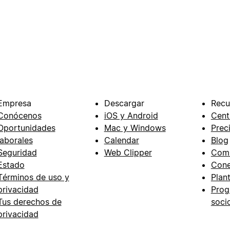
Empresa
Descargar
Recu
Conócenos
iOS y Android
Cent
Oportunidades
Mac y Windows
Prec
laborales
Calendar
Blog
Seguridad
Web Clipper
Com
Estado
Cone
Términos de uso y
Plant
privacidad
Prog
Tus derechos de
soci
privacidad