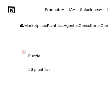
Producto
IA
Soluciones
Marketplace
Plantillas
Agentes
Consultores
Con
Puzzle
56 plantillas