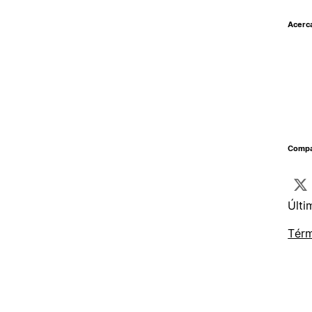
Acerc
Compar
Últi
Térm