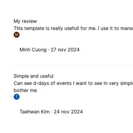
My review
This template is really usefull for me. I use it to m
M
Minh Cuong ·
27 nov 2024
Simple and useful
Can see d-days of events I want to see in very simpl
bother me
T
Taehwan Kim ·
24 nov 2024