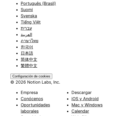
Português (Brasil)
Suomi
Svenska
Tiếng Việt
עברית
العربية
ภาษาไทย
한국어
日本語
简体中文
繁體中文
Configuración de cookies
© 2026 Notion Labs, Inc.
Empresa
Descargar
Conócenos
iOS y Android
Oportunidades
Mac y Windows
laborales
Calendar