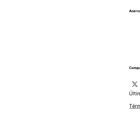
Acerc
Compar
Últi
Térm