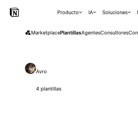
Producto
IA
Soluciones
Marketplace
Plantillas
Agentes
Consultores
Con
Avro
4 plantillas