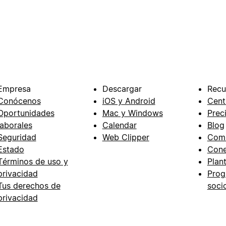
Empresa
Descargar
Recu
Conócenos
iOS y Android
Cent
Oportunidades
Mac y Windows
Prec
laborales
Calendar
Blog
Seguridad
Web Clipper
Com
Estado
Cone
Términos de uso y
Plant
privacidad
Prog
Tus derechos de
soci
privacidad