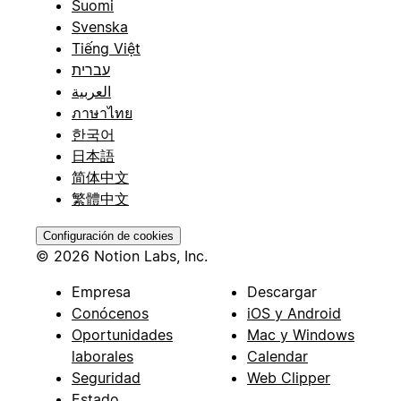
Suomi
Svenska
Tiếng Việt
עברית
العربية
ภาษาไทย
한국어
日本語
简体中文
繁體中文
Configuración de cookies
© 2026 Notion Labs, Inc.
Empresa
Descargar
Conócenos
iOS y Android
Oportunidades
Mac y Windows
laborales
Calendar
Seguridad
Web Clipper
Estado