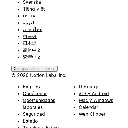
Svenska
Tiếng Việt
עברית
العربية
ภาษาไทย
한국어
日本語
简体中文
繁體中文
Configuración de cookies
© 2026 Notion Labs, Inc.
Empresa
Descargar
Conócenos
iOS y Android
Oportunidades
Mac y Windows
laborales
Calendar
Seguridad
Web Clipper
Estado
Términos de uso