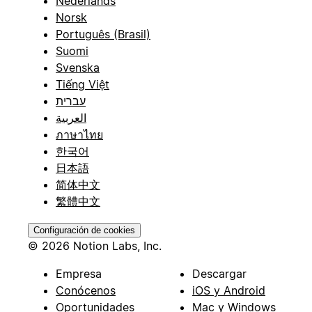
Nederlands
Norsk
Português (Brasil)
Suomi
Svenska
Tiếng Việt
עברית
العربية
ภาษาไทย
한국어
日本語
简体中文
繁體中文
Configuración de cookies
© 2026 Notion Labs, Inc.
Empresa
Descargar
Conócenos
iOS y Android
Oportunidades
Mac y Windows