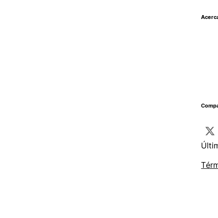
Acerc
Compar
Últi
Térm