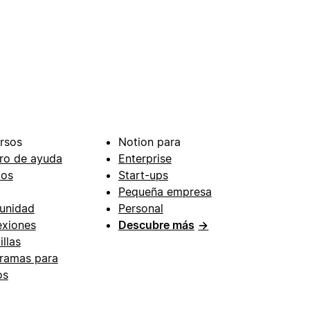
rsos
Notion para
ro de ayuda
Enterprise
ios
Start-ups
Pequeña empresa
unidad
Personal
xiones
Descubre más
→
illas
ramas para
os