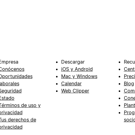
Empresa
Descargar
Recu
Conócenos
iOS y Android
Cent
Oportunidades
Mac y Windows
Prec
laborales
Calendar
Blog
Seguridad
Web Clipper
Com
Estado
Cone
Términos de uso y
Plant
privacidad
Prog
Tus derechos de
soci
privacidad