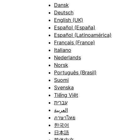
Dansk
Deutsch
English (UK)
Español (España)
Español (Latinoamérica)
Français (France)
Italiano
Nederlands
Norsk
Português (Brasil)
Suomi
Svenska
Tiếng Việt
עברית
العربية
ภาษาไทย
한국어
日本語
简体中文