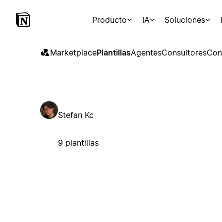
Producto
IA
Soluciones
Marketplace
Plantillas
Agentes
Consultores
Con
Stefan Kc
9 plantillas