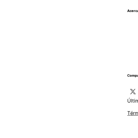
Acerc
Compar
Últi
Térm