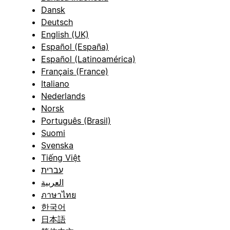
Dansk
Deutsch
English (UK)
Español (España)
Español (Latinoamérica)
Français (France)
Italiano
Nederlands
Norsk
Português (Brasil)
Suomi
Svenska
Tiếng Việt
עברית
العربية
ภาษาไทย
한국어
日本語