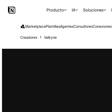
Producto
IA
Soluciones
Marketplace
Plantillas
Agentes
Consultores
Conexiones
Creadores
Valkyrie