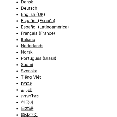
Dansk
Deutsch
English (UK)
Español (España)
Español (Latinoamérica)
Français (France)
Italiano
Nederlands
Norsk
Português (Brasil)
Suomi
Svenska
Tiếng Việt
עברית
العربية
ภาษาไทย
한국어
日本語
简体中文