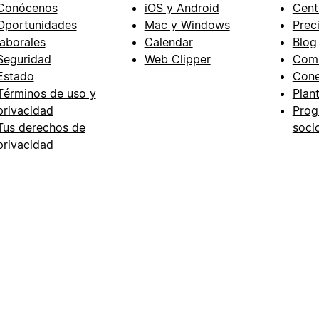
Conócenos
iOS y Android
Cent
Oportunidades
Mac y Windows
Prec
laborales
Calendar
Blog
Seguridad
Web Clipper
Com
Estado
Cone
Términos de uso y
Plant
privacidad
Prog
Tus derechos de
soci
privacidad