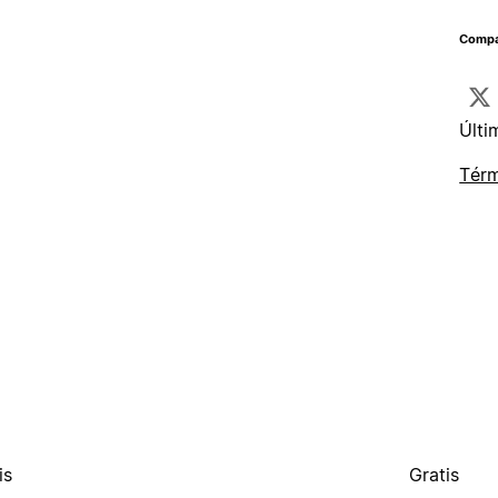
Compar
Últi
Térm
is
Gratis