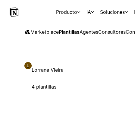
Producto
IA
Soluciones
Marketplace
Plantillas
Agentes
Consultores
Con
L
Lorrane Vieira
4 plantillas