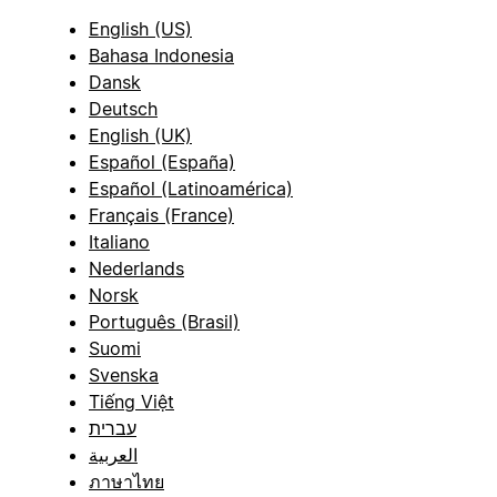
English (US)
Bahasa Indonesia
Dansk
Deutsch
English (UK)
Español (España)
Español (Latinoamérica)
Français (France)
Italiano
Nederlands
Norsk
Português (Brasil)
Suomi
Svenska
Tiếng Việt
עברית
العربية
ภาษาไทย