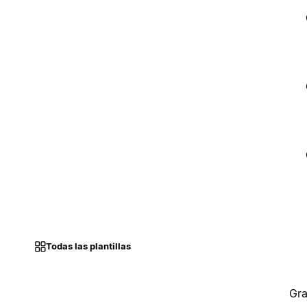
Todas las plantillas
Gra