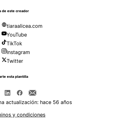
a de este creador
tiaraalicea.com
YouTube
TikTok
Instagram
Twitter
te esta plantilla
ma actualización: hace 56 años
inos y condiciones