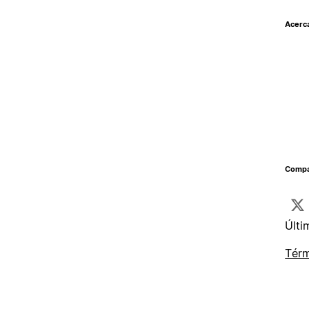
Acerc
Compar
Últi
Térm