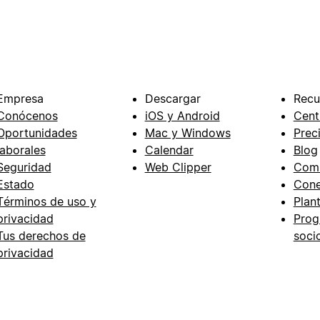
Empresa
Descargar
Recu
Conócenos
iOS y Android
Cent
Oportunidades
Mac y Windows
Prec
laborales
Calendar
Blog
Seguridad
Web Clipper
Com
Estado
Cone
Términos de uso y
Plant
privacidad
Prog
Tus derechos de
soci
privacidad