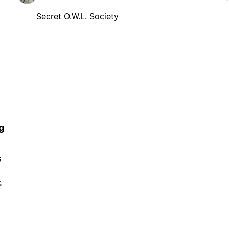
Secret O.W.L. Society
g
s
s