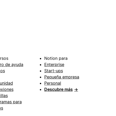
rsos
Notion para
ro de ayuda
Enterprise
ios
Start-ups
Pequeña empresa
unidad
Personal
xiones
Descubre más
→
illas
ramas para
os