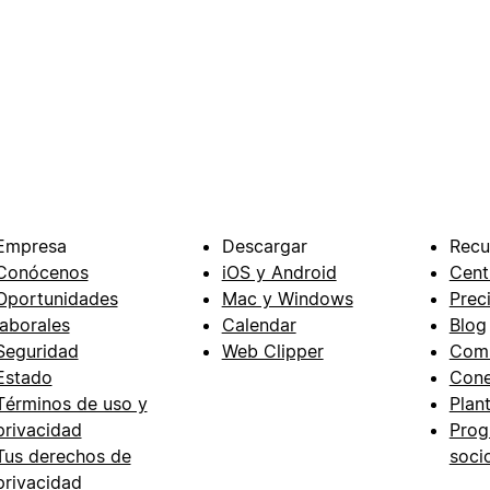
Empresa
Descargar
Recu
Conócenos
iOS y Android
Cent
Oportunidades
Mac y Windows
Prec
laborales
Calendar
Blog
Seguridad
Web Clipper
Com
Estado
Cone
Términos de uso y
Plant
privacidad
Prog
Tus derechos de
soci
privacidad