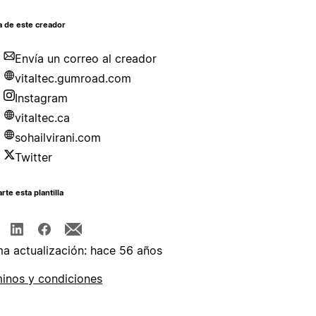
a de este creador
Envía un correo al creador
vitaltec.gumroad.com
Instagram
vitaltec.ca
sohailvirani.com
Twitter
te esta plantilla
ma actualización: hace 56 años
inos y condiciones