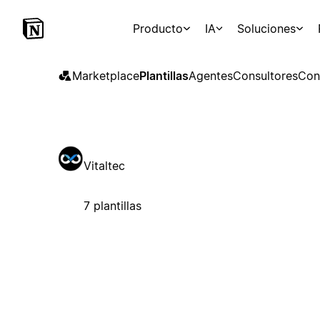
Producto
IA
Soluciones
Marketplace
Plantillas
Agentes
Consultores
Con
Vitaltec
7 plantillas