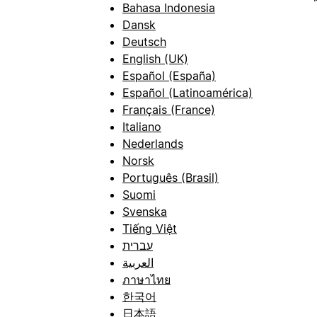
Bahasa Indonesia
Dansk
Deutsch
English (UK)
Español (España)
Español (Latinoamérica)
Français (France)
Italiano
Nederlands
Norsk
Português (Brasil)
Suomi
Svenska
Tiếng Việt
עברית
العربية
ภาษาไทย
한국어
日本語