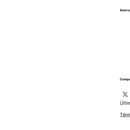
Acerc
Compar
Últi
Térm