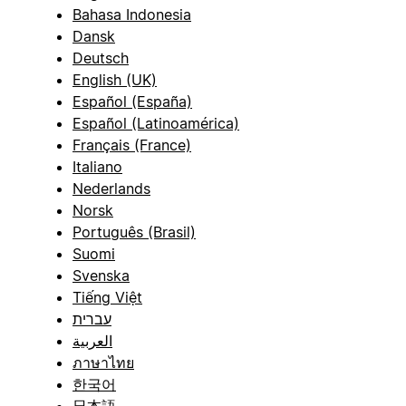
Bahasa Indonesia
Dansk
Deutsch
English (UK)
Español (España)
Español (Latinoamérica)
Français (France)
Italiano
Nederlands
Norsk
Português (Brasil)
Suomi
Svenska
Tiếng Việt
עברית
العربية
ภาษาไทย
한국어
日本語