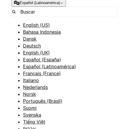
Español (Latinoamérica)
English (US)
Bahasa Indonesia
Dansk
Deutsch
English (UK)
Español (España)
Español (Latinoamérica)
Français (France)
Italiano
Nederlands
Norsk
Português (Brasil)
Suomi
Svenska
Tiếng Việt
עברית