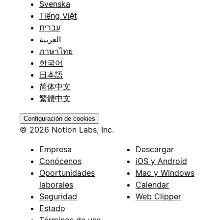
Svenska
Tiếng Việt
עברית
العربية
ภาษาไทย
한국어
日本語
简体中文
繁體中文
Configuración de cookies
© 2026 Notion Labs, Inc.
Empresa
Descargar
Conócenos
iOS y Android
Oportunidades
Mac y Windows
laborales
Calendar
Seguridad
Web Clipper
Estado