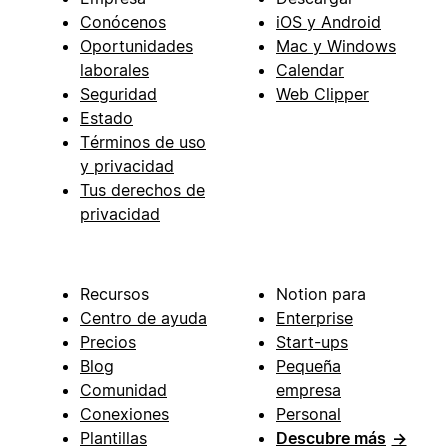
Conócenos
iOS y Android
Oportunidades
Mac y Windows
laborales
Calendar
Seguridad
Web Clipper
Estado
Términos de uso
y privacidad
Tus derechos de
privacidad
Recursos
Notion para
Centro de ayuda
Enterprise
Precios
Start-ups
Blog
Pequeña
Comunidad
empresa
Conexiones
Personal
Plantillas
Descubre más
→