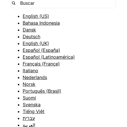
English (US)
Bahasa Indonesia
Dansk
Deutsch
English (UK)
Español (España)
Español (Latinoamérica)
Français (France)
Italiano
Nederlands
Norsk
Português (Brasil)
Suomi
Svenska
Tiếng Việt
עברית
العربية